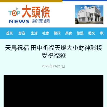
首頁
影音
生活
社會
警政
美食
旅遊
藝文
專題
天馬祝福 田中祈福天燈大小財神彩接
受祝福￼
2026年2月27日