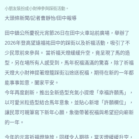
小朋友裝扮成小財神參與踩街活動。
大頭條新聞/記者曹靜怡/田中報導
田中鎮公所慶祝元宵節26日在田中火車站前廣場，舉辦了
2026年登高望遠福祐田中的踩街以及祈福活動，吸引了不
少民眾前來參與。 當祈福天燈緩緩升空，竟呈現了馬的造
型，另在場所有人感受到，馬年祝福滿滿的驚喜，除了祈福
天燈大小財神提著燈籠踩街沿途送祝福，期待在新的一年都
能事事如意，闔家平安。
今年再度創新，推出全新造型充氣小提燈「幸福許願馬」，
以可愛米粒造型結合馬年意象，並貼心新增「許願欄位」，
讓民眾可親筆寫下新年心願，象徵帶著祝福與希望迎向嶄新
的一年。
今年的元宵祈福燈施放，同樣令人期待，當天燈緩緩升空，