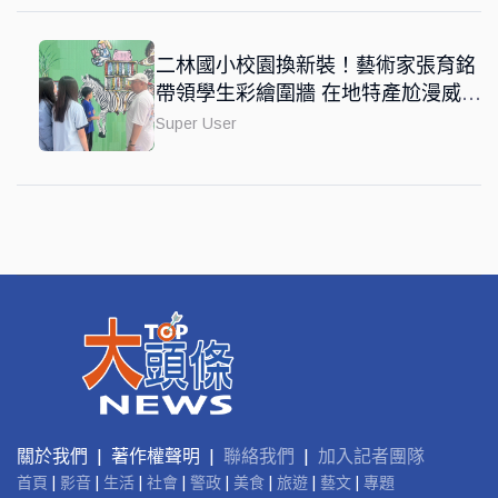
二林國小校園換新裝！藝術家張育銘
帶領學生彩繪圍牆 在地特產尬漫威風
融入國際觀
Super User
關於我們 | 著作權聲明 |
聯絡我們
|
加入記者團隊
首頁
|
影音
|
生活
|
社會
|
警政
|
美食
|
旅遊
|
藝文
|
專題