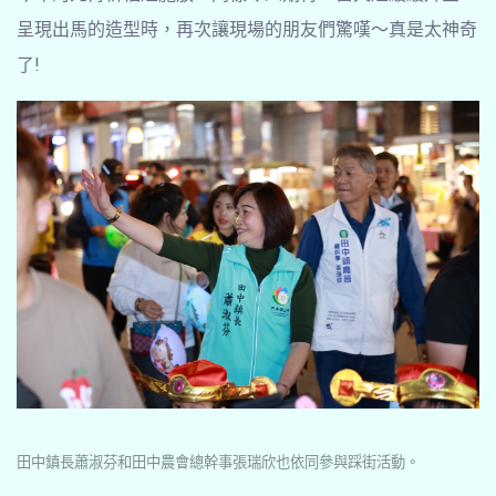
呈現出馬的造型時，再次讓現場的朋友們驚嘆～真是太神奇
了!
田中鎮長蕭淑芬和田中農會總幹事張瑞欣也依同參與踩街活動。