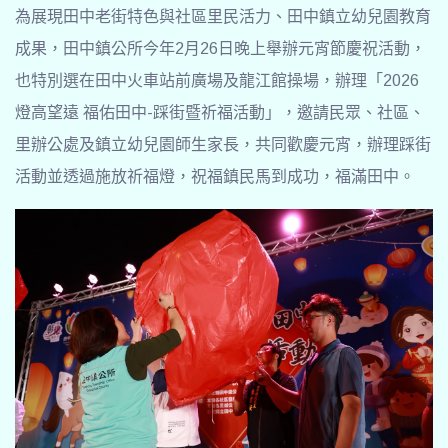
為展現田中老街特色與社區里民活力、田中鎮立幼兒園教育
成果，田中鎮公所今年2月26日晚上舉辦元宵節慶祝活動，
也特別選在田中火車站前廣場及龍江館操場，辦理「2026
燈高望遠 福佑田中-踩街暨祈福活動」，邀請民眾、社區、
里辦公處及鎮立幼兒園師生家長，共同歡慶元宵，辦理踩街
活動並透過施放祈福燈，祝福鎮民馬到成功，福滿田中。