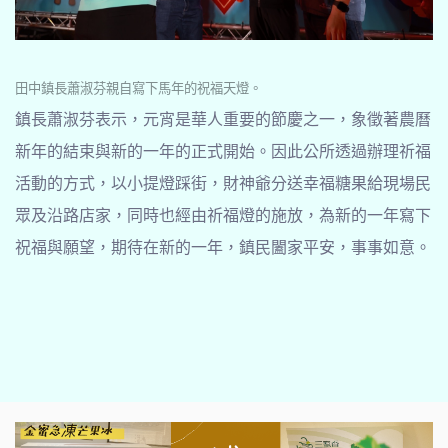
田中鎮長蕭淑芬親自寫下馬年的祝福天燈。
鎮長蕭淑芬表示，元宵是華人重要的節慶之一，象徵著農曆
新年的結束與新的一年的正式開始。因此公所透過辦理祈福
活動的方式，以小提燈踩街，財神爺分送幸福糖果給現場民
眾及沿路店家，同時也經由祈福燈的施放，為新的一年寫下
祝福與願望，期待在新的一年，鎮民闔家平安，事事如意。