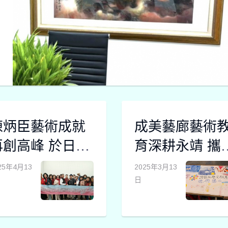
陳炳臣藝術成就
成美藝廊藝術
再創高峰 於日本
育深耕永靖 攜
及韓國雙獲金獎
苗苗老師帶領
25年4月13
2025年3月13
日
童體驗創作之