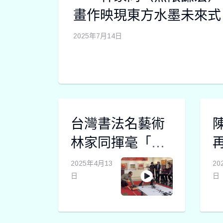
畫作映現東方水墨未來式
2025年7月14日
台灣書法名藝術
林家同揮毫「無
盡藏」驚豔韓國
2025年4月13
20
日
日
首爾