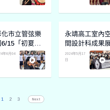
彰化市立管弦樂
永靖高工室內
6/15「初夏方
間設計科成果
程式」音樂會
24年6月04
2024年5月17
日
1
2
3
Next