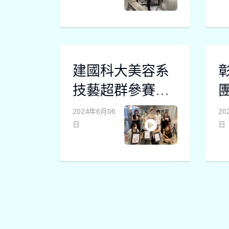
建國科大美容系
技藝超群參賽
團
CIAM國際創意形
2024年6月06
20
日
日
象藝術文創大賽
奪十冠