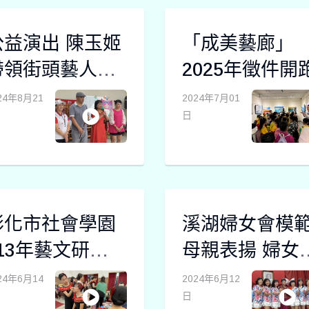
公益演出 陳玉姬
「成美藝廊」
帶領街頭藝人到
2025年徵件開
社區表演
24年8月21
2024年7月01
日
彰化市社會學園
溪湖婦女會模
113年藝文研習成
母親表揚 婦女
果發表會
舞出熱情與活
24年6月14
2024年6月12
日