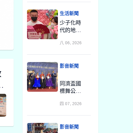
率議員團
隊攜手造
生活新聞
勢
少子化時
代的地方
解方！彰
八 06, 2026
化市未婚
聯誼6年促
成10對佳
影音新聞
偶
教
手
同濟盃國
標舞公開
學
賽小舞者
四 07, 2026
閃耀登場
美
跳出自信
與精彩
影音新聞