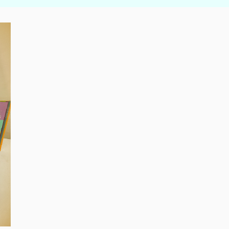
元宵2/27
二 25, 2026
週五王功
夜市登場
生活新聞
彰化市發
放1億9千
多萬春節
一 30, 2026
敬老禮金-
全國最大
手筆
影音新聞
2025點亮
愛心 寰宇
共善 寒冬
十二 22,
送暖
2025