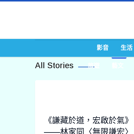
影音
生活
All Stories
旅遊
藝文
《謙藏於道，宏啟於氣》
——林家同〈無限謙宏〉