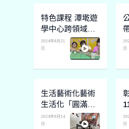
特色課程 潭墘遊
學中心跨領域創
作融入在地特色
2024年8月21
20
日
日
生活藝術化藝術
生活化「圓滿有
餘」劉峯松常民
2024年6月14
20
日
日
生活陶展