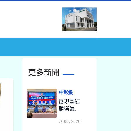
更多新聞
中彰投
展現團結
勝選氣勢
縣長參選
八 06, 2026
人魏平政