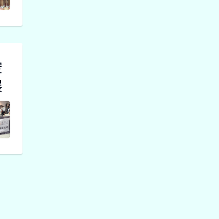
天馬祝福
田中祈福
天燈大小
二 27, 2026
財神彩接
受祝福￼
空
影音新聞
展
彰化古城
踩街國際
嘉年華暨
二 25, 2026
慶典之都
晚會
影音新聞
百萬獎品
芳苑鄉慶