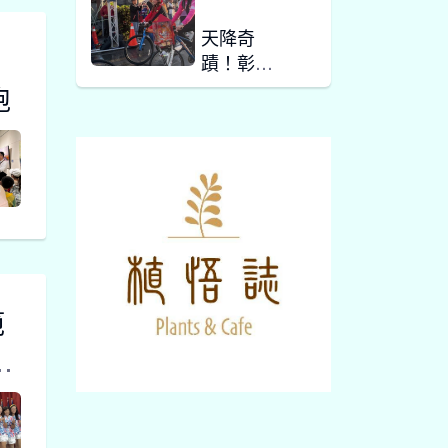
天降奇
蹟！彰化
騎福嘉年
跑
三 01, 2026
華大雨奇
蹟放晴 媽
祖領騎86
影音新聞
公里賜福
千名車友
百萬獎品
湧人潮 芳
苑幸福歡
二 28, 2026
樂慶元宵
範
們
影音新聞
力