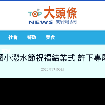
社會
警政
美食
專題
國小潑水節祝福結業式 許下專
2025年7月05日