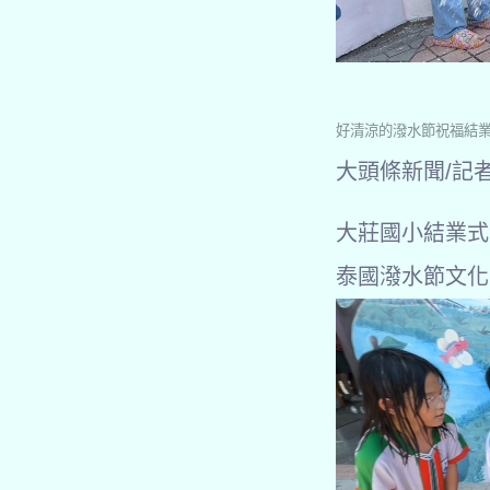
好清涼的潑水節祝福結
大頭條新聞/記
大莊國小結業式
泰國潑水節文化