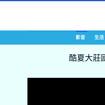
影音
生活
旅遊
藝文
酷夏大莊