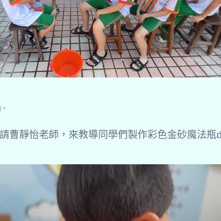
動。
請曹靜怡老師，來教導同學們製作彩色金砂魔法瓶di