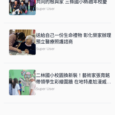
共同的根與家 三條國小85週年校慶
Super User
送給自己一份生命禮物 彰化榮家辦理
預立醫療照護諮商
Super User
二林國小校園換新裝！藝術家張育銘
帶領學生彩繪圍牆 在地特產尬漫威風
融入國際觀
Super User