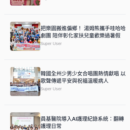
把樂園搬進偏鄉！ 湯姆熊攜手哇哈哈
劇團 陪伴彰化家扶兒童歡樂過暑假
Super User
韓國全州少男少女合唱團熱情獻唱 以
歌聲傳遞平安與祝福溫暖病人
Super User
員基醫院導入AI護理紀錄系統：翻轉
護理日常