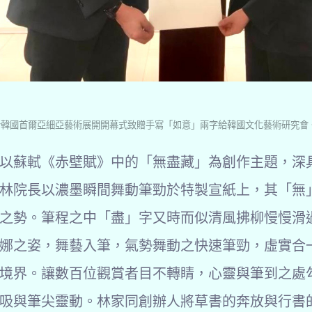
-12於韓國首爾亞細亞藝術展開開幕式致贈手寫「如意」兩字給韓國文化藝術研究會
以蘇軾《赤壁賦》中的「無盡藏」為創作主題，深
林院長以濃墨瞬間舞動筆勁於特製宣紙上，其「無
之勢。筆程之中「盡」字又時而似清風拂柳慢慢滑
娜之姿，舞藝入筆，氣勢舞動之快速筆勁，虛實合
境界。讓數百位觀賞者目不轉睛，心靈與筆到之處
吸與筆尖靈動。林家同創辦人將草書的奔放與行書