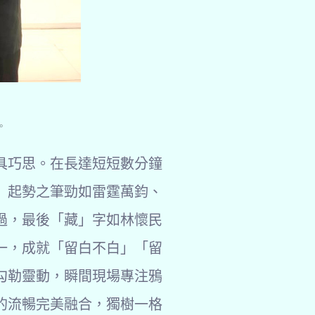
。
具巧思。在長達短短數分鐘
」起勢之筆勁如雷霆萬鈞、
過，最後「藏」字如林懷民
一，成就「留白不白」「留
勾勒靈動，瞬間現場專注鴉
的流暢完美融合，獨樹一格